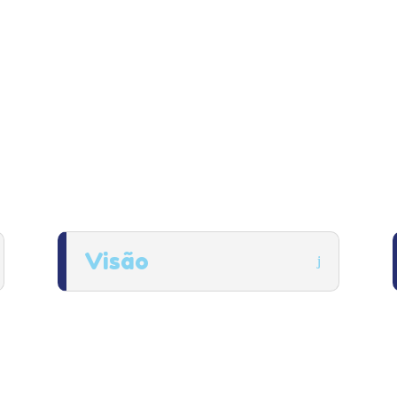
Estamos sempre alinhad
visando priorizar a 
atendimento ofere
especialmente de cada a
COMO AJUDAR
Visão