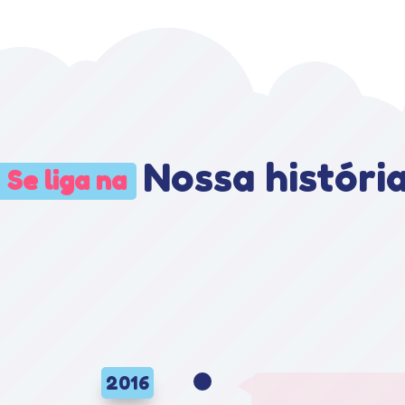
Nossa históri
Se liga na
6 a Liga vem realizando diversos projetos 
pessoas diagnosticadas com câncer
2016