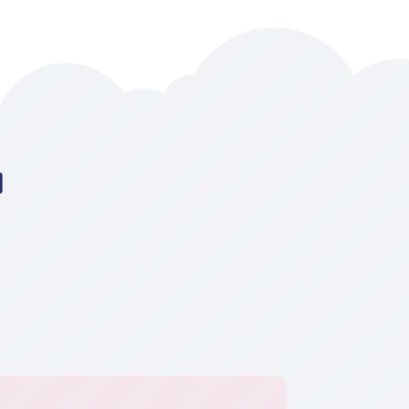
a
em prol de