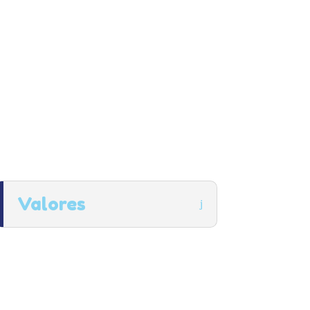
os aos valores e a missão do projeto,
conquista de meios para melhorar o
cido, em prol da comunidade e
ssistido diretamente.
Valores