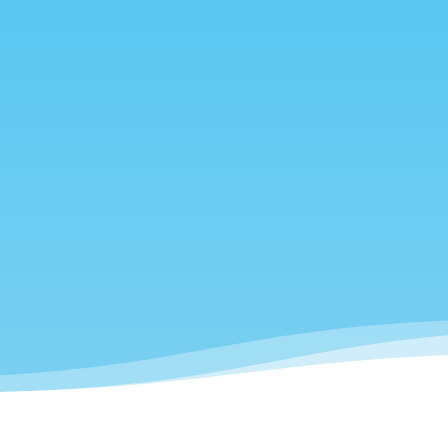
 e
Acompanhamento
psicológico
Oferecemos ajuda psicológica
ão e
profissional aos assistidos e
suas famílias.