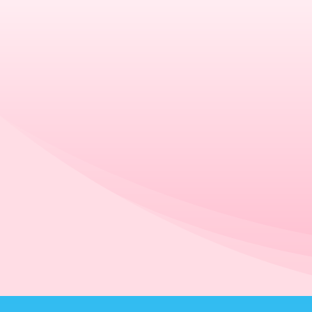
O
Grupo de Combate ao Cânce
Zenaide de Campos
, é uma instituiçã
sem fins lucrativos e sem vínculo
religiosos ou políticos, que oferec
Necessário
suporte a pessoas diagnosticadas co
Esses cookies
câncer na cidade de Campina d
não são
opcionais. São
Monte Alegre / SP.
necessários
para o
funcionamento
do site.
SAIBA MAIS
Estatísticas
Para que
possamos
melhorar a